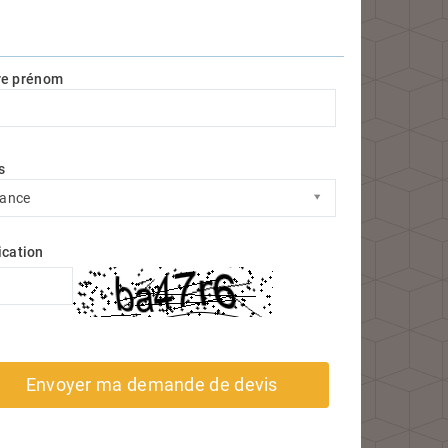
re prénom
s
s
rance
ication
Envoyer ma demande de devis