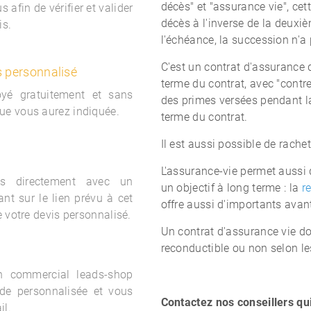
décès" et "assurance vie", cet
 afin de vérifier et valider
décès à l'inverse de la deuxiè
is.
l'échéance, la succession n'a 
C'est un contrat d'assurance 
s personnalisé
terme du contrat, avec "contr
oyé gratuitement et sans
des primes versées pendant la
ue vous aurez indiquée.
terme du contrat.
Il est aussi possible de rache
L'assurance-vie permet aussi d
s directement avec un
un objectif à long terme : la
re
nt sur le lien prévu à cet
offre aussi d'importants avan
e votre devis personnalisé.
Un contrat d'assurance vie do
reconductible ou non selon le
un commercial
leads-shop
de personnalisée et vous
Contactez nos conseillers qu
il.