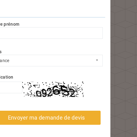
re prénom
s
s
rance
ication
Envoyer ma demande de devis