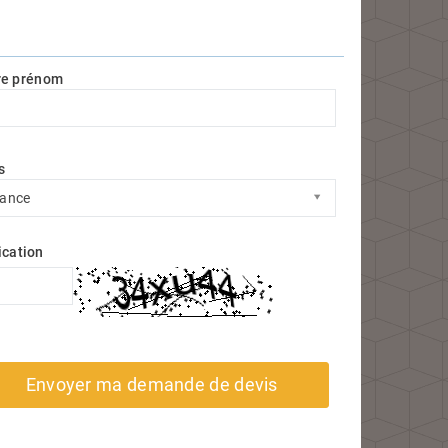
re prénom
s
s
rance
ication
Envoyer ma demande de devis