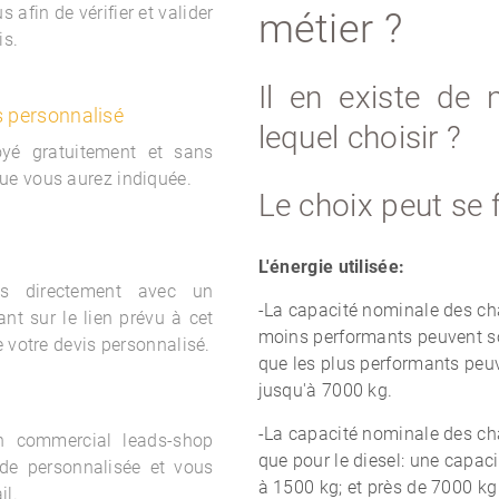
 afin de vérifier et valider
métier ?
is.
Il en existe de 
s personnalisé
lequel choisir ?
oyé gratuitement et sans
ue vous aurez indiquée.
Le choix peut se f
L'énergie utilisée:
s directement avec un
-La capacité nominale des cha
nt sur le lien prévu à cet
moins performants peuvent so
e votre devis personnalisé.
que les plus performants peuv
jusqu'à 7000 kg.
-La capacité nominale des cha
un commercial
leads-shop
que pour le diesel: une capa
de personnalisée et vous
à 1500 kg; et près de 7000 kg
il.