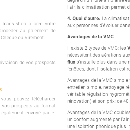
degré d’humidité ambiante est
l’air, la climatisation permet 
4. Quoi d'autre:
La climatisati
le
leads-shop à créé votre
aux personnes d'évoluer dans 
procéder au paiement de
Avantages de la VMC
 Chèque ou Virement.
Il existe 2 types de VMC: les
nécessitent des aérations aux
flux
s'installe plus dans un
 livraison de vos prospects
fenêtres, dont l’isolation est r
Avantages de la VMC simple f
entretien simple, nettoyage ré
s
véritable régulation hygromét
 vous pouvez télécharger
rénovation) et son prix: de 40
e vos prospects au format
Avantages de la VMC doubles 
 également envoyé par e-
un confort augmenté par l’air
une isolation phonique plus i