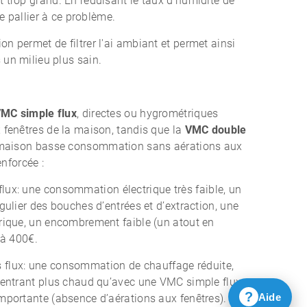
 trop grand. En réduisant le taux d’humidité de
de pallier à ce problème.
on permet de filtrer l'ai ambiant et permet ainsi
un milieu plus sain.
VMC
simple flux
, directes ou hygrométriques
 fenêtres de la maison, tandis que la
VMC double
e maison basse consommation sans aérations aux
enforcée :
lux:
une consommation électrique très faible, un
gulier des bouches d’entrées et d’extraction, une
rique, un encombrement faible (un atout en
 à 400€.
flux:
une consommation de chauffage réduite,
 entrant plus chaud qu’avec une VMC simple flux,
?
Aide
mportante (absence d’aérations aux fenêtres).