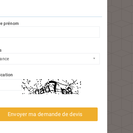
re prénom
s
s
rance
ication
Envoyer ma demande de devis