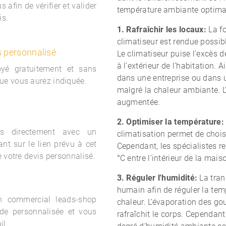
 afin de vérifier et valider
température ambiante optima
is.
1. Rafraîchir les locaux:
La fo
climatiseur est rendue possi
s personnalisé
Le climatiseur puise l’excès de
à l’extérieur de l’habitation.
oyé gratuitement et sans
dans une entreprise ou dans u
ue vous aurez indiquée.
malgré la chaleur ambiante. L’
augmentée.
2. Optimiser la température:
s directement avec un
climatisation permet de chois
nt sur le lien prévu à cet
Cependant, les spécialistes 
e votre devis personnalisé.
°C entre l’intérieur de la maiso
3. Réguler l'humidité:
La tran
humain afin de réguler la tem
un commercial
leads-shop
chaleur. L’évaporation des gou
de personnalisée et vous
rafraîchit le corps. Cependant
il.