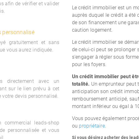
 afin de vérifier et valider
Le crédit immobilier est un m
is.
auprès duquel le crédit a été 
de son financement une gara
caution logement.
s personnalisé
Le crédit immobilier se démar
oyé gratuitement et sans
de celui-ci peut se prolonger 
ue vous aurez indiquée.
s'engager à régler sous form
pour les foyers.
Un crédit immobilier peut êtr
s directement avec un
totalité.
Un emprunteur peut t
nt sur le lien prévu à cet
anticipation son crédit immob
e votre devis personnalisé.
remboursement anticipé, sauf 
montant inférieur ou égal à 10
Vous pouvez également procéd
un commercial
leads-shop
ou
propriétaire
.
de personnalisée et vous
il.
Si vous désirez acheter des lead