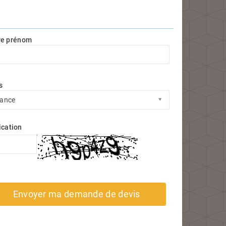
re prénom
s
s
rance
ication
Envoyer ma demande de devis