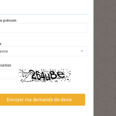
re prénom
s
s
rance
ication
Envoyer ma demande de devis