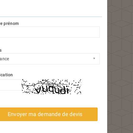
re prénom
s
s
rance
ication
Envoyer ma demande de devis