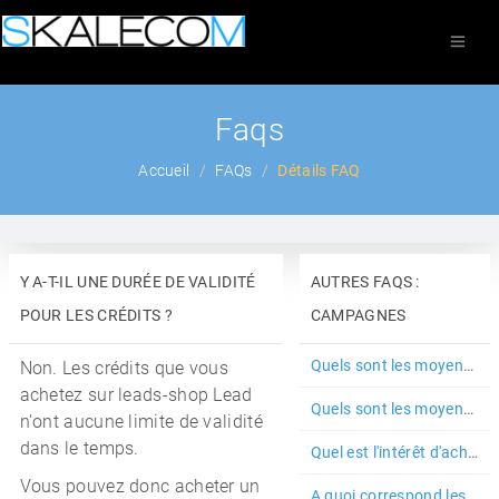
Faqs
Accueil
FAQs
Détails FAQ
Y A-T-IL UNE DURÉE DE VALIDITÉ
AUTRES FAQS :
POUR LES CRÉDITS ?
CAMPAGNES
Quels sont les moyens de paiements acceptés pour l'achat de crédits ?
Non. Les crédits que vous
achetez sur leads-shop Lead
Quels sont les moyens de paiements acceptés dans la salle des march...
n'ont aucune limite de validité
dans le temps.
Quel est l'intérêt d'acheter des crédits ?
Vous pouvez donc acheter un
A quoi correspond les deux formules disponibles dans la salle des m...