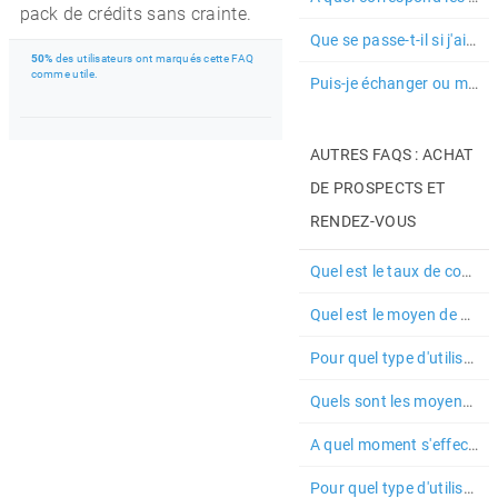
pack de crédits sans crainte.
Que se passe-t-il si j'ai des campagnes activées mais plus suffisam...
50%
des utilisateurs ont marqués cette FAQ
comme utile.
Puis-je échanger ou me faire rembourser des crédits que j'ai achetés ?
AUTRES FAQS : ACHAT
DE PROSPECTS ET
RENDEZ-VOUS
Quel est le taux de conversion pour 1 crédit ?
Quel est le moyen de paiement utilisé pour les campagnes ?
Pour quel type d'utilisateur les campagnes sont-elles utiles ?
Quels sont les moyens de paiements acceptés pour le paiement de mes...
A quel moment s'effectue la livraison des prospects sur les command...
Pour quel type d'utilisateur les commandes sont-elles utiles ?