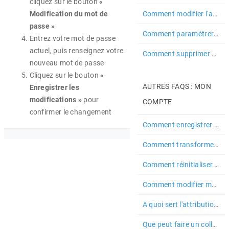
cliquez sur le bouton
«
Modification du mot de
Comment modifier l'adresse e-mail associée à mon compte ?
passe »
Comment paramétrer mes critères ?
Entrez votre mot de passe
actuel, puis renseignez votre
Comment supprimer mon compte
nouveau mot de passe
Cliquez sur le bouton
«
AUTRES FAQS : MON
Enregistrer les
modifications »
pour
COMPTE
confirmer le changement
Comment enregistrer et gérer mes appels sur un prospect ?
Comment transformer un prospect en rendez-vous ?
Comment réinitialiser mes critères sur un secteur d'activité ?
Comment modifier mon compte
A quoi sert l'attribution de couleur sur les collaborateurs ?
Que peut faire un collaborateur avec le droit de « consultation » ?