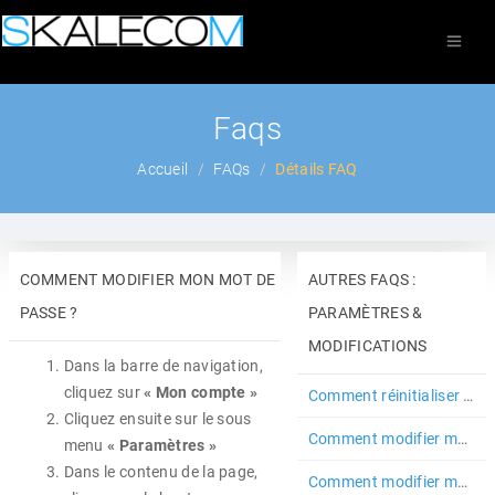
Faqs
Accueil
FAQs
Détails FAQ
COMMENT MODIFIER MON MOT DE
AUTRES FAQS :
PASSE ?
PARAMÈTRES &
MODIFICATIONS
Dans la barre de navigation,
cliquez sur
« Mon compte »
Comment réinitialiser mes critères sur un secteur d'activité ?
Cliquez ensuite sur le sous
Comment modifier mes centres d'intérêts ?
menu
« Paramètres »
Dans le contenu de la page,
Comment modifier mon compte