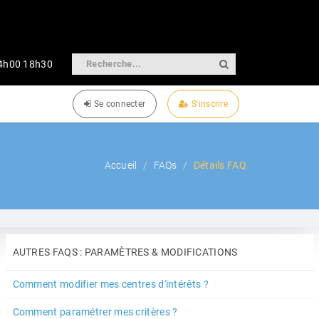
14h00 18h30
Se connecter
S'inscrire
Accueil
FAQs
Détails FAQ
AUTRES FAQS : PARAMÈTRES & MODIFICATIONS
Comment modifier mes centres d'intérêts ?
Comment paramétrer mes critères ?