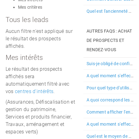
Mes critères
Quel est l'ancienneté maximum des prospects proposés dans la salle ...
Tous les leads
Aucun filtre n'est appliqué sur
AUTRES FAQS : ACHAT
le résultat des prospects
DE PROSPECTS ET
affichés.
RENDEZ-VOUS
Mes intérêts
Suis-je obligé de confirmer une commande que j'ai effectué ?
Le résultat des prospects
A quel moment s'effectue la livraison des prospects sur les campagn...
affichés sera
automatiquement filtré avec
Pour quel type d'utilisateur les campagnes sont-elles utiles ?
vos
centres d'intérêts
.
A quoi correspond les deux formules disponibles dans la salle des m...
(Assurances, Défiscalisation et
gestion du patrimoine,
Comment afficher l'ensemble de mes achats effectués avec les crédits ?
Services et produits financier,
Travaux, aménagement et
A quel moment s'effectue la livraison des prospects sur les command...
espaces verts)
Quel est le moyen de paiement utilisé pour les campagnes ?