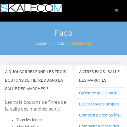
Faqs
Accueil
FAQs
Détails FAQ
A QUOI CORRESPOND LES TROIS
AUTRES FAQS : SALLE
BOUTONS DE FILTRES DANS LA
DES MARCHÉS
SALLE DES MARCHÉS ?
Qu'est-ce que la salle des marchés ?
Les trois boutons de filtres de
Les prospects proposés dans la salle des marchés sont-ils qualifiés ?
la salle des marchés sont :
Combien de temps les prospects sont-ils proposés à la vente dans la...
Tous les leads
Comment acheter des prospects avec mes crédits ?
Mes intérêts