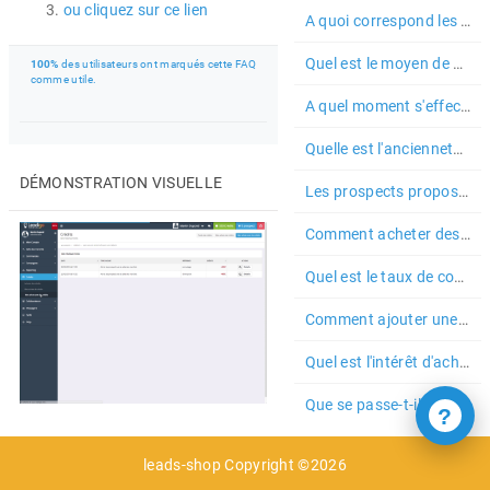
ou cliquez sur ce lien
A quoi correspond les deux formules disponibles dans la salle des m...
Quel est le moyen de paiement utilisé pour les campagnes ?
100%
des utilisateurs ont marqués cette FAQ
comme utile.
A quel moment s'effectue la livraison des prospects sur les command...
Quelle est l'ancienneté maximum des prospects livrés sur les campag...
DÉMONSTRATION VISUELLE
Les prospects proposés dans la salle des marchés sont-ils qualifiés ?
Comment acheter des crédits ?
Quel est le taux de conversion pour 1 crédit ?
Comment ajouter une nouvelle campagne ?
Quel est l'intérêt d'acheter des crédits ?
Que se passe-t-il si j'ai des campagnes activées mais plus suffisam...
?
leads-shop Copyright ©2026