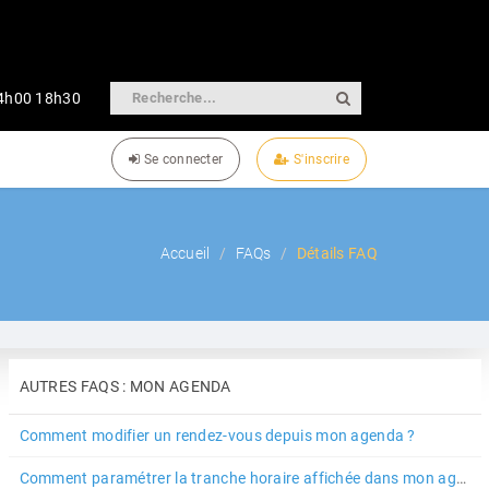
14h00 18h30
Se connecter
S'inscrire
Accueil
FAQs
Détails FAQ
AUTRES FAQS : MON AGENDA
Comment modifier un rendez-vous depuis mon agenda ?
Comment paramétrer la tranche horaire affichée dans mon agenda ?