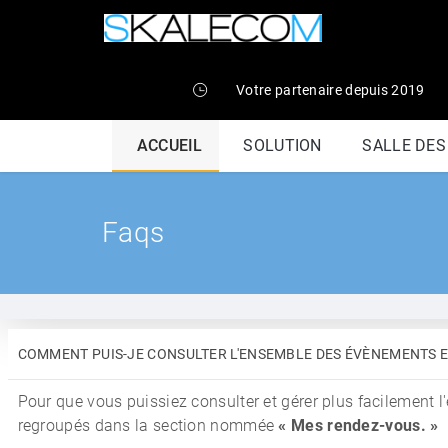
Votre partenaire depuis 2019
ACCUEIL
SOLUTION
SALLE DE
Faqs
COMMENT PUIS-JE CONSULTER L'ENSEMBLE DES ÉVÈNEMENTS 
Pour que vous puissiez consulter et gérer plus facilement 
regroupés dans la section nommée
« Mes rendez-vous. »