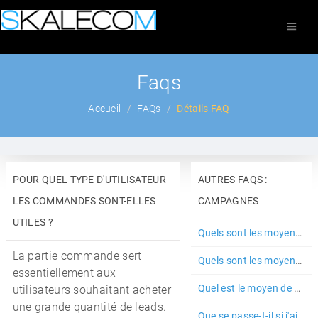
Faqs
Accueil
FAQs
Détails FAQ
POUR QUEL TYPE D'UTILISATEUR
AUTRES FAQS :
LES COMMANDES SONT-ELLES
CAMPAGNES
UTILES ?
Quels sont les moyens de paiements acceptés dans la salle des march...
La partie commande sert
Quels sont les moyens de paiements acceptés pour le paiement de mes...
essentiellement aux
Quel est le moyen de paiement utilisé pour les campagnes ?
utilisateurs souhaitant acheter
une grande quantité de leads.
Que se passe-t-il si j'ai des campagnes activées mais plus suffisam...