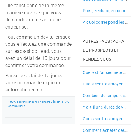
Elle fonctionne de la même
Puis-je échanger ou me faire rembourser des crédits que j'ai achetés ?
manière que lorsque vous
demandez un devis à une
A quoi correspond les deux formules disponibles dans la salle des m...
entreprise.
Tout comme un devis, lorsque
AUTRES FAQS : ACHAT
vous effectuez une commande
DE PROSPECTS ET
sur leads-shop Lead, vous
avez un délai de 15 jours pour
RENDEZ-VOUS
confirmer votre commande.
Quel est l'ancienneté maximum des prospects proposés dans la salle ...
Passé ce délai de 15 jours,
votre commande expirera
Quels sont les moyens de paiements acceptés dans la salle des march...
automatiquement.
Combien de temps les prospects sont-ils proposés à la vente dans la...
100%
des utilisateurs ont marqués cette FAQ
comme utile.
Y a-t-il une durée de validité pour les crédits ?
Quels sont les moyens de paiements acceptés pour l'achat de crédits ?
Comment acheter des prospects avec mes crédits ?