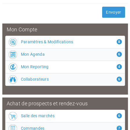
Envoyer
Mon Compte
Paramètres & Modifications
8
Mon Agenda
6
Mon Reporting
4
Collaborateurs
6
Achat de prospects et rendez-vous
Salle des marchés
6
Commandes
7