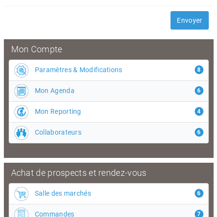
Envoyer
Mon Compte
Paramètres & Modifications
8
Mon Agenda
6
Mon Reporting
4
Collaborateurs
6
Achat de prospects et rendez-vous
Salle des marchés
6
Commandes
7